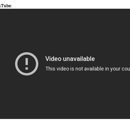
uTube:
K