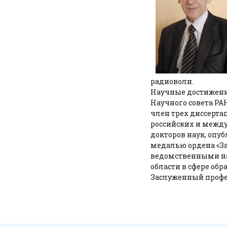
радиоволн.
Научные достижения
Научного совета РА
член трех диссерта
российских и межд
докторов наук, опу
медалью ордена «За
ведомственными на
области в сфере обр
Заслуженный профе