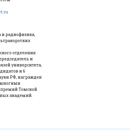
t.ru
 и радиофизика,
льтракоротких
ского отделения
председатель и
язей университета,
дидатов и 6
ауки РФ, награжден
, многими
т премий Томской
енных академий.