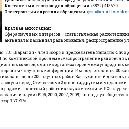
Контактный телефон для обращений:
(3822) 413670
Электронный адрес для обращений:
gssh@mail.tomskne
Краткая аннотация:
Сфера научных интересов – статистическая радиотехника
активная и пассивная радиолокация, распространение у
: Г.С. Шарыгин - член Бюро и председатель Западно-Сибир
Н по комплексной проблеме «Распространение радиоволн», 
ционных советов, один из организаторов международных св
ународных научных конференций. Им подготовлены 30 кан
бликовано около 200 научных работ. Заслуженный деятель н
 заслуги перед Отечеством» 2 степени, другими медалями
градами. Почетный работник науки и техники РФ, лауреа
азования и науки (1995, 2000, 2007, 2009), член двух обществ
ссор ТУСУРа.